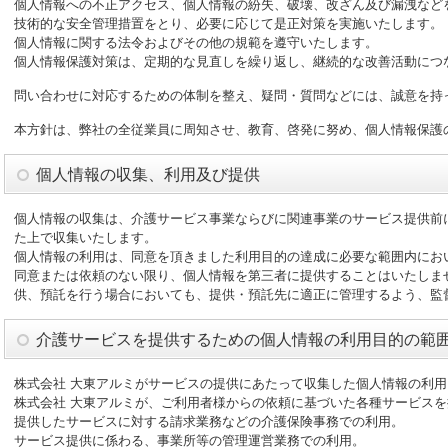
個人情報への不正アクセス、個人情報の紛失、破壊、改ざん及び漏洩など
技術的な安全管理措置をとり、必要に応じて是正対策を実施いたします。
個人情報に関する法令およびその他の規範を遵守いたします。
個人情報保護対策は、定期的な見直しを繰り返し、継続的な改善活動につ
問い合わせに対応するための体制を整え、疑問・質問などには、誠意を持
本方針は、弊社の全従業員に周知させ、教育、啓発に努め、個人情報保護
個人情報の収集、利用及び提供
個人情報の収集は、介護サービス事業ならびに関連事業のサービス提供前
た上で収集いたします。
個人情報の利用は、同意を頂きました利用目的の達成に必要な範囲内にお
同意または依頼のない限り、個人情報を第三者に提供することはいたしま
供、預託を行う場合においても、提供・預託先に適正に管理するよう、監
介護サービスを提供するための個人情報の利用目的の範
株式会社 大東アルミがサービスの提供にあたって収集した個人情報の利
株式会社 大東アルミが、ご利用者様からの依頼に基づいた各種サービス
提供したサービスに対する請求業務などの介護保険事務での利用。
サービス提供に係わる、事業所等の管理運営業務での利用。